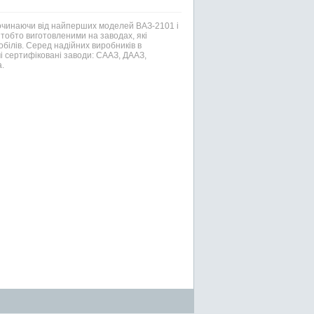
Починаючи від найперших моделей ВАЗ-2101 і
тобто виготовленими на заводах, які
білів. Серед надійних виробників в
і сертифіковані заводи: СААЗ, ДААЗ,
.