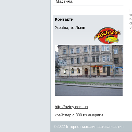
Мастила
Ш
з
Контакти
п
с
Україна, м. Львів
В
http://avtey.com.ua
крайслер с 300 из америки
©2022 Інтернет-магазин автозапчастин