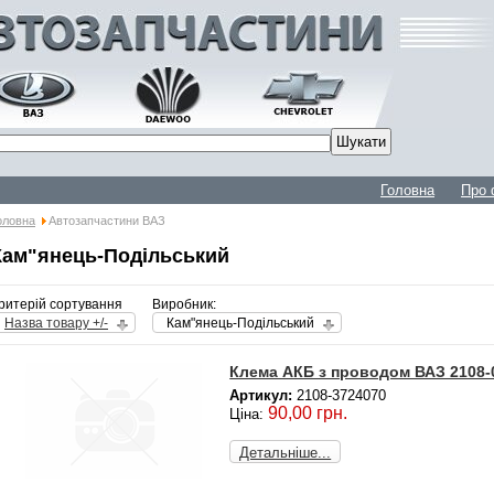
Головна
Про 
оловна
Автозапчастини ВАЗ
Кам"янець-Подільський
ритерій сортування
Виробник:
Назва товару +/-
Кам"янець-Подільський
Клема АКБ з проводом ВАЗ 2108-0
Артикул:
2108-3724070
90,00 грн.
Ціна:
Детальніше...