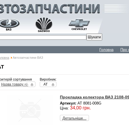
Головна
Про 
оловна
Автозапчастини ВАЗ
AT
ритерій сортування
Виробник:
Назва товару +/-
AT
Прокладка колектора ВАЗ 2108-09
Артикул:
AT 8081-008G
34,00 грн.
Ціна:
Детальніше...