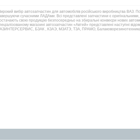
ирокий вибір автозапчастин для автомобілів російського виробництва ВАЗ. 
авершуючи сучасними ЛАДАми. Всі представлені запчастини є оригінальними, 
остачають свою продукцію безпосередньо на збиральні конвеєри нових автомо
пеціалізованому магазині автозапчастин «Автей» представлені наступні відом
АЗИНТЕРСЕРВИС, БЗАК , КЗАЭ, МЗАТЭ, ТЗА, ПРАМО, Балаковорезинотехника