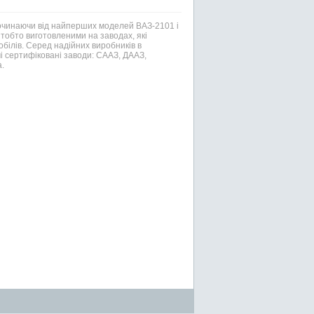
Починаючи від найперших моделей ВАЗ-2101 і
тобто виготовленими на заводах, які
білів. Серед надійних виробників в
і сертифіковані заводи: СААЗ, ДААЗ,
.