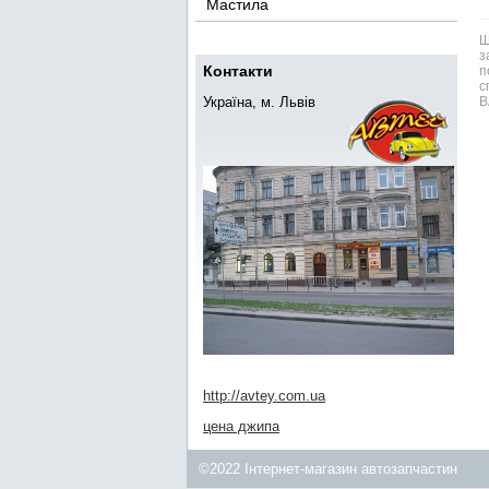
Мастила
Ш
з
Контакти
п
с
Україна, м. Львів
В
http://avtey.com.ua
цена джипа
©2022 Інтернет-магазин автозапчастин