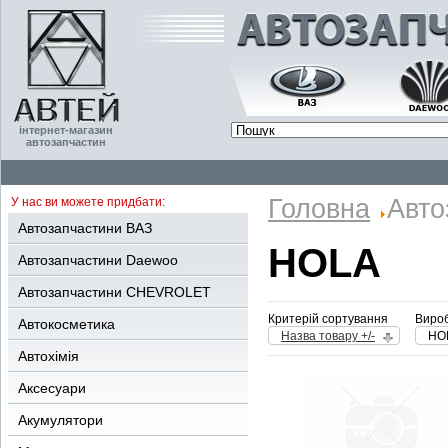
інтернет-магазин
автозапчастин
Головна
Авто
У нас ви можете придбати:
Автозапчастини ВАЗ
HOLA
Автозапчастини Daewoo
Автозапчастини CHEVROLET
Критерій сортування
Вироб
Автокосметика
Назва товару +/-
HO
Автохімія
Аксесуари
Акумулятори