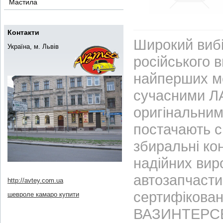
Мастила
Контакти
Широкий вибі
Україна, м. Львів
російського 
найперших м
сучасними ЛА
оригінальним
постачають с
збиральні ко
надійних вир
автозапчасти
http://avtey.com.ua
сертифікован
шевроле камаро купити
ВАЗИНТЕРСЕР