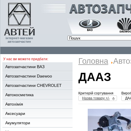
інтернет-магазин
автозапчастин
Головна
Авто
У нас ви можете придбати:
Автозапчастини ВАЗ
ДААЗ
Автозапчастини Daewoo
Автозапчастини CHEVROLET
Критерій сортування
Вироб
Автокосметика
Назва товару +/-
ДА
Автохімія
Аксесуари
Акумулятори