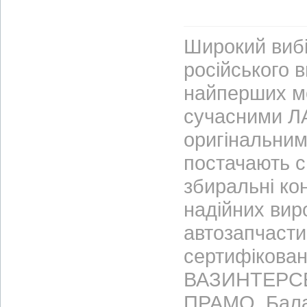
Широкий вибі
російського 
найперших м
сучасними ЛА
оригінальним
постачають с
збиральні ко
надійних вир
автозапчасти
сертифікован
ВАЗИНТЕРСЕР
ПРАМО, Бала