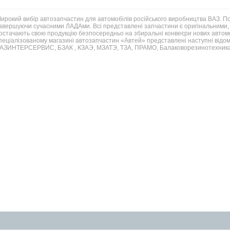
ирокий вибір автозапчастин для автомобілів російського виробництва ВАЗ. 
авершуючи сучасними ЛАДАми. Всі представлені запчастини є оригінальними, 
остачають свою продукцію безпосередньо на збиральні конвеєри нових автомо
пеціалізованому магазині автозапчастин «Автей» представлені наступні відом
АЗИНТЕРСЕРВИС, БЗАК , КЗАЭ, МЗАТЭ, ТЗА, ПРАМО, Балаковорезинотехника