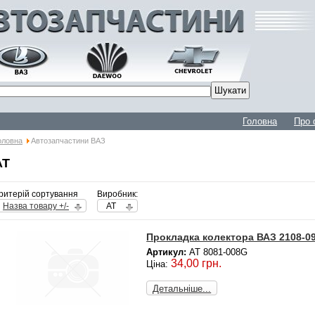
Головна
Про 
оловна
Автозапчастини ВАЗ
AT
ритерій сортування
Виробник:
Назва товару +/-
AT
Прокладка колектора ВАЗ 2108-09
Артикул:
AT 8081-008G
34,00 грн.
Ціна:
Детальніше...