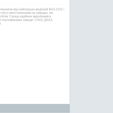
Починаючи від найперших моделей ВАЗ-2101 і
тобто виготовленими на заводах, які
білів. Серед надійних виробників в
і сертифіковані заводи: СААЗ, ДААЗ,
.