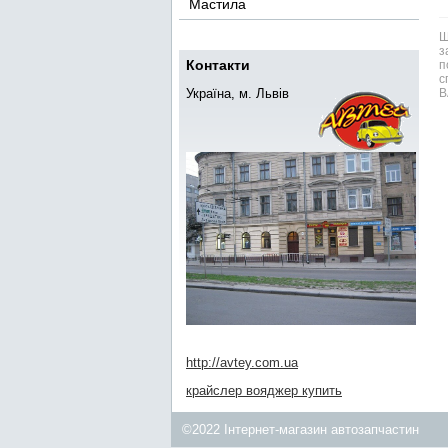
Мастила
Ш
з
Контакти
п
с
Україна, м. Львів
В
http://avtey.com.ua
крайслер вояджер купить
©2022 Інтернет-магазин автозапчастин