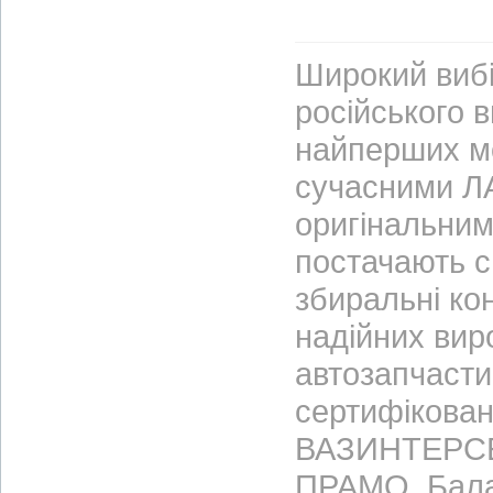
Широкий вибі
російського 
найперших м
сучасними ЛА
оригінальним
постачають с
збиральні ко
надійних вир
автозапчасти
сертифікован
ВАЗИНТЕРСЕР
ПРАМО, Бала