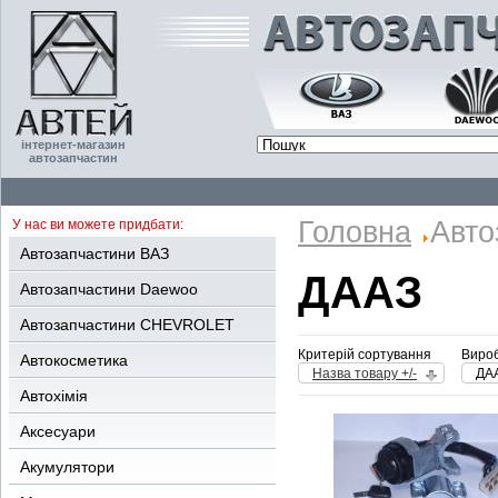
інтернет-магазин
автозапчастин
Головна
Авто
У нас ви можете придбати:
Автозапчастини ВАЗ
ДААЗ
Автозапчастини Daewoo
Автозапчастини CHEVROLET
Критерій сортування
Вироб
Автокосметика
Назва товару +/-
ДА
Автохімія
Аксесуари
Акумулятори