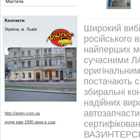
Мастила
Контакти
Широкий вибі
Україна, м. Львів
російського 
найперших м
сучасними ЛА
оригінальним
постачають с
збиральні ко
надійних вир
автозапчасти
http://avtey.com.ua
сертифікован
додж рам 1500 цена в сша
ВАЗИНТЕРСЕР