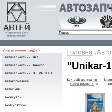
інтернет-магазин
автозапчастин
Головна
Авто
У нас ви можете придбати:
Автозапчастини ВАЗ
"Unikar-1
Автозапчастини Daewoo
Автозапчастини CHEVROLET
Критерій сортування
Вироб
Автокосметика
Назва товару +/-
"Un
Автохімія
Аксесуари
Акумулятори