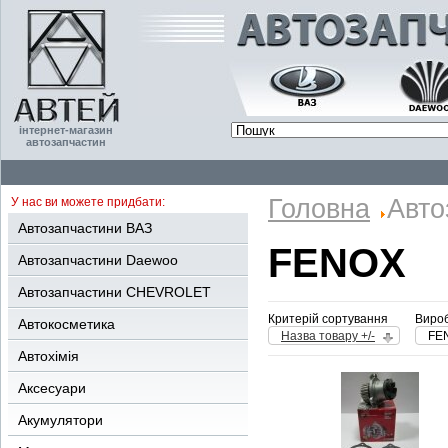
інтернет-магазин
автозапчастин
Головна
Авто
У нас ви можете придбати:
Автозапчастини ВАЗ
FENOX
Автозапчастини Daewoo
Автозапчастини CHEVROLET
Критерій сортування
Вироб
Автокосметика
Назва товару +/-
FE
Автохімія
Аксесуари
Акумулятори