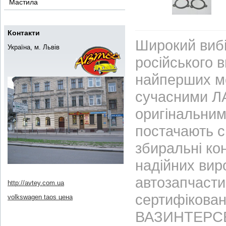
Мастила
Контакти
Широкий вибі
Україна, м. Львів
російського 
найперших м
сучасними ЛА
оригінальним
постачають с
збиральні ко
надійних вир
автозапчасти
http://avtey.com.ua
сертифікован
volkswagen taos цена
ВАЗИНТЕРСЕР