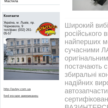
Мастила
Контакти
Україна, м. Львів, пр.
Широкий вибі
Чорновола, 9
тел/факс (032) 261-
російського 
05-57
найперших м
сучасними ЛА
оригінальним
постачають с
збиральні ко
надійних вир
автозапчасти
http://avtey.com.ua
ford escape американец
сертифікован
ВАЗИНТЕРСЕР