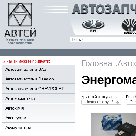
інтернет-магазин
автозапчастин
Головна
Авто
У нас ви можете придбати:
Автозапчастини ВАЗ
Энергом
Автозапчастини Daewoo
Автозапчастини CHEVROLET
Критерій сортування
Вироб
Автокосметика
Назва товару +/-
Эн
Автохімія
Аксесуари
Акумулятори