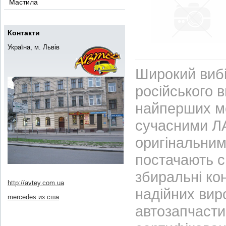
Мастила
Контакти
Україна, м. Львів
Широкий вибі
російського 
найперших м
сучасними ЛА
оригінальним
постачають с
збиральні ко
http://avtey.com.ua
надійних вир
mercedes из сша
автозапчасти