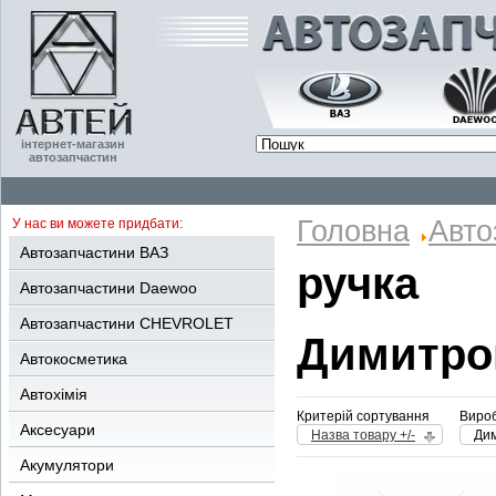
інтернет-магазин
автозапчастин
Головна
Авто
У нас ви можете придбати:
Автозапчастини ВАЗ
ручка
Автозапчастини Daewoo
Автозапчастини CHEVROLET
Димитро
Автокосметика
Автохімія
Критерій сортування
Вироб
Аксесуари
Назва товару +/-
Ди
Акумулятори