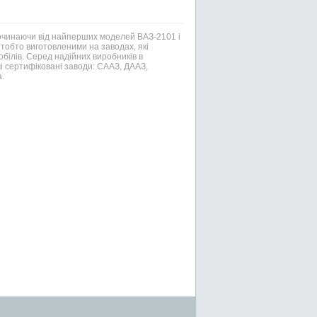
Починаючи від найперших моделей ВАЗ-2101 і
тобто виготовленими на заводах, які
білів. Серед надійних виробників в
і сертифіковані заводи: СААЗ, ДААЗ,
.