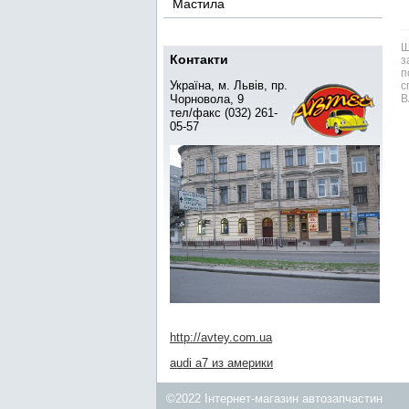
Мастила
Ш
Контакти
з
п
Україна, м. Львів, пр.
с
Чорновола, 9
В
тел/факс (032) 261-
05-57
http://avtey.com.ua
audi a7 из америки
©2022 Інтернет-магазин автозапчастин