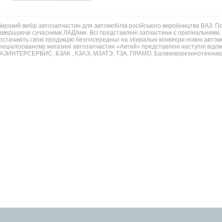
ирокий вибір автозапчастин для автомобілів російського виробництва ВАЗ. 
авершуючи сучасними ЛАДАми. Всі представлені запчастини є оригінальними, 
остачають свою продукцію безпосередньо на збиральні конвеєри нових автомо
пеціалізованому магазині автозапчастин «Автей» представлені наступні відом
АЗИНТЕРСЕРВИС, БЗАК , КЗАЭ, МЗАТЭ, ТЗА, ПРАМО, Балаковорезинотехника