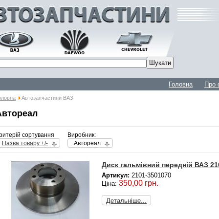
Головна
Про 
оловна
Автозапчастини ВАЗ
Автореал
ритерій сортування
Виробник:
Назва товару +/-
Автореал
Диск гальмівний передній ВАЗ 21
Артикул:
2101-3501070
350,00 грн.
Ціна:
Детальніше...