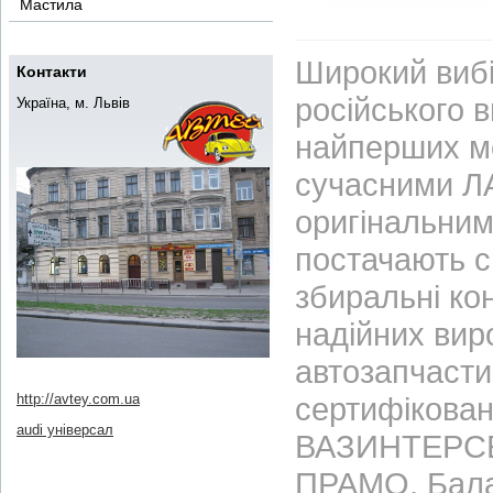
Мастила
Широкий вибі
Контакти
російського 
Україна, м. Львів
найперших м
сучасними ЛА
оригінальним
постачають с
збиральні ко
надійних вир
автозапчасти
http://avtey.com.ua
сертифікован
audi універсал
ВАЗИНТЕРСЕР
ПРАМО, Бала