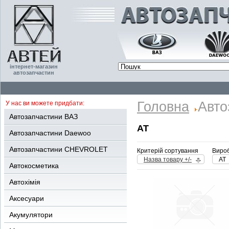
інтернет-магазин
автозапчастин
Головна
Авто
У нас ви можете придбати:
Автозапчастини ВАЗ
AT
Автозапчастини Daewoo
Автозапчастини CHEVROLET
Критерій сортування
Вироб
Назва товару +/-
AT
Автокосметика
Автохімія
Аксесуари
Акумулятори