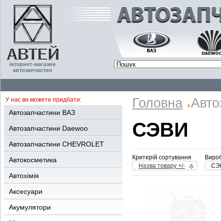
інтернет-магазин
автозапчастин
Головна
Авто
У нас ви можете придбати:
Автозапчастини ВАЗ
СЭВИ
Автозапчастини Daewoo
Автозапчастини CHEVROLET
Критерій сортування
Вироб
Автокосметика
Назва товару +/-
СЭ
Автохімія
Аксесуари
Акумулятори