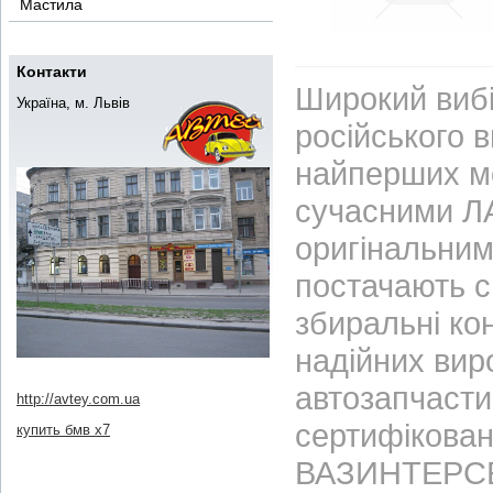
Мастила
Контакти
Широкий вибі
Україна, м. Львів
російського 
найперших м
сучасними ЛА
оригінальним
постачають с
збиральні ко
надійних вир
автозапчасти
http://avtey.com.ua
сертифікован
купить бмв x7
ВАЗИНТЕРСЕР