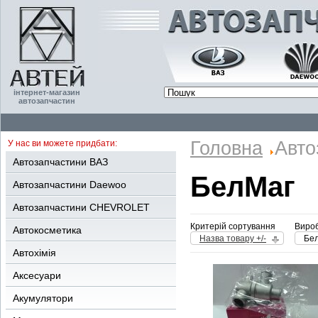
інтернет-магазин
автозапчастин
Головна
Авто
У нас ви можете придбати:
Автозапчастини ВАЗ
БелМаг
Автозапчастини Daewoo
Автозапчастини CHEVROLET
Критерій сортування
Вироб
Автокосметика
Назва товару +/-
Бе
Автохімія
Аксесуари
Акумулятори