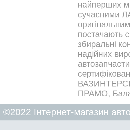
найперших м
сучасними ЛА
оригінальним
постачають с
збиральні ко
надійних вир
автозапчасти
сертифікован
ВАЗИНТЕРСЕР
ПРАМО, Бала
©2022 Інтернет-магазин авт