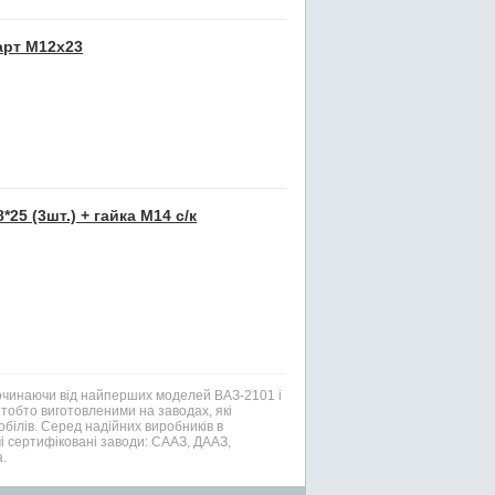
арт М12x23
25 (3шт.) + гайка М14 с/к
Починаючи від найперших моделей ВАЗ-2101 і
тобто виготовленими на заводах, які
білів. Серед надійних виробників в
і сертифіковані заводи: СААЗ, ДААЗ,
.