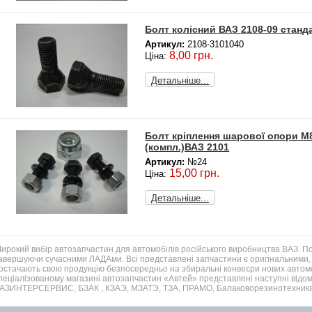
Болт колісний ВАЗ 2108-09 станд
Артикул:
2108-3101040
8,00 грн.
Ціна:
Детальніше...
Болт кріплення шарової опори М8*
(компл.)ВАЗ 2101
Артикул:
№24
15,00 грн.
Ціна:
Детальніше...
ирокий вибір автозапчастин для автомобілів російського виробництва ВАЗ. 
авершуючи сучасними ЛАДАми. Всі представлені запчастини є оригінальними, 
остачають свою продукцію безпосередньо на збиральні конвеєри нових автомо
пеціалізованому магазині автозапчастин «Автей» представлені наступні відом
АЗИНТЕРСЕРВИС, БЗАК , КЗАЭ, МЗАТЭ, ТЗА, ПРАМО, Балаковорезинотехника