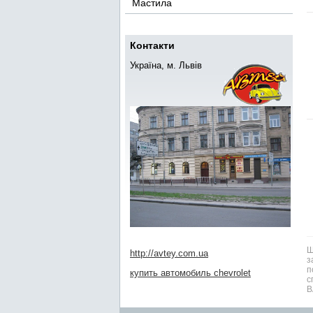
Мастила
Контакти
Україна, м. Львів
Ш
http://avtey.com.ua
з
п
купить автомобиль chevrolet
с
В