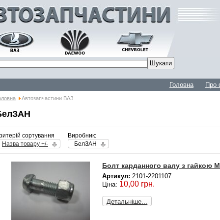
Головна
Про 
оловна
Автозапчастини ВАЗ
БелЗАН
ритерій сортування
Виробник:
Назва товару +/-
БелЗАН
Болт карданного валу з гайкою М
Артикул:
2101-2201107
10,00 грн.
Ціна:
Детальніше...