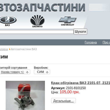
Головна
Про 
оловна
Автозапчастини ВАЗ
СИМ
ритерій сортування
Виробник:
Назва товару +/-
СИМ
Кран обігрівача ВАЗ 2101-07, 21
Артикул:
2101-8101150
105,00 грн.
Ціна:
Детальніше...