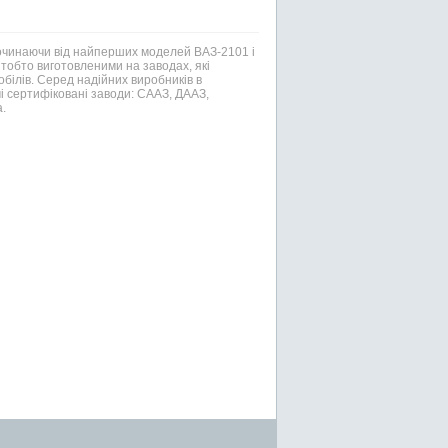
Починаючи від найперших моделей ВАЗ-2101 і
тобто виготовленими на заводах, які
білів. Серед надійних виробників в
і сертифіковані заводи: СААЗ, ДААЗ,
.