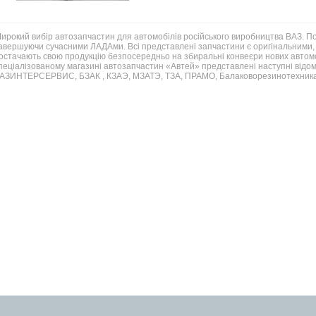
ирокий вибір автозапчастин для автомобілів російського виробництва ВАЗ. 
авершуючи сучасними ЛАДАми. Всі представлені запчастини є оригінальними, 
остачають свою продукцію безпосередньо на збиральні конвеєри нових автомо
пеціалізованому магазині автозапчастин «Автей» представлені наступні відом
АЗИНТЕРСЕРВИС, БЗАК , КЗАЭ, МЗАТЭ, ТЗА, ПРАМО, Балаковорезинотехника