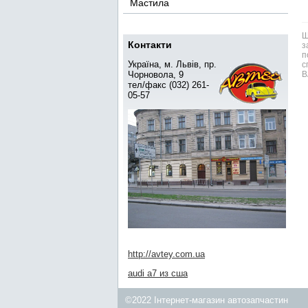
Мастила
Ш
Контакти
з
п
Україна, м. Львів, пр.
с
Чорновола, 9
В
тел/факс (032) 261-
05-57
http://avtey.com.ua
audi a7 из сша
©2022 Інтернет-магазин автозапчастин