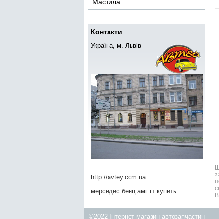
Мастила
Контакти
Україна, м. Львів
Ш
з
http://avtey.com.ua
п
с
мерседес бенц амг гт купить
В
©2022 Інтернет-магазин автозапчастин