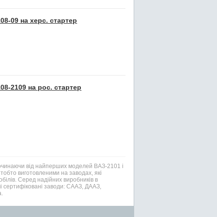
08-09 на херс. стартер
08-2109 на рос. стартер
Починаючи від найперших моделей ВАЗ-2101 і
тобто виготовленими на заводах, які
білів. Серед надійних виробників в
і сертифіковані заводи: СААЗ, ДААЗ,
.