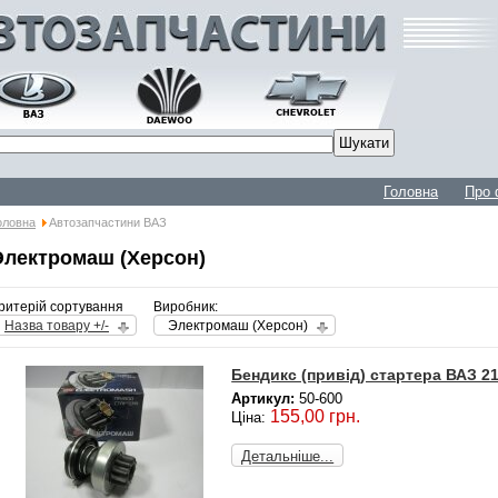
Головна
Про 
оловна
Автозапчастини ВАЗ
Электромаш (Херсон)
ритерій сортування
Виробник:
Назва товару +/-
Электромаш (Херсон)
Бендикс (привід) стартера ВАЗ 21
Артикул:
50-600
155,00 грн.
Ціна:
Детальніше...