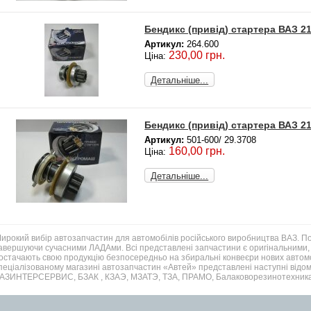
Бендикс (привід) стартера ВАЗ 21
Артикул:
264.600
230,00 грн.
Ціна:
Детальніше...
Бендикс (привід) стартера ВАЗ 21
Артикул:
501-600/ 29.3708
160,00 грн.
Ціна:
Детальніше...
ирокий вибір автозапчастин для автомобілів російського виробництва ВАЗ. 
авершуючи сучасними ЛАДАми. Всі представлені запчастини є оригінальними, 
остачають свою продукцію безпосередньо на збиральні конвеєри нових автомо
пеціалізованому магазині автозапчастин «Автей» представлені наступні відом
АЗИНТЕРСЕРВИС, БЗАК , КЗАЭ, МЗАТЭ, ТЗА, ПРАМО, Балаковорезинотехника