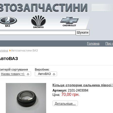
Головна
Про 
оловна
Автозапчастини ВАЗ
АвтоВАЗ
ритерій сортування
Виробник:
Назва товару +/-
АвтоВАЗ
Кільце стопорне сальника півосі
Артикул:
2101-2403084
70,00 грн.
Ціна:
Детальніше...