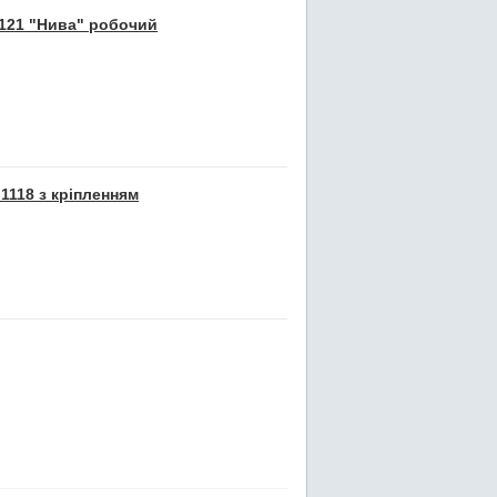
2121 "Нива" робочий
1118 з кріпленням