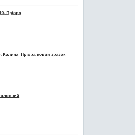
10, Пріора
, Калина, Пріора новий зразок
 головний