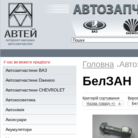
інтернет-магазин
автозапчастин
Головна
Авто
У нас ви можете придбати:
Автозапчастини ВАЗ
БелЗАН
Автозапчастини Daewoo
Автозапчастини CHEVROLET
Критерій сортування
Вироб
Автокосметика
Назва товару +/-
Бе
Автохімія
Аксесуари
Акумулятори