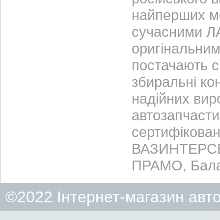
найперших м
сучасними ЛА
оригінальним
постачають с
збиральні ко
надійних вир
автозапчасти
сертифікован
ВАЗИНТЕРСЕР
ПРАМО, Бала
©2022 Інтернет-магазин авт