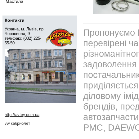
Мастила
Контакти
Україна, м. Львів, пр.
Пропонуємо В
Чорновола, 9
тел/факс (032) 225-
перевірені ч
55-50
різноманітно
задоволення 
постачальник
приділяється 
діловому імі
брендів, пре
автозапчасти
http://avtey.com.ua
vw кабриолет
PMC, DAEWO