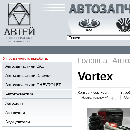
інтернет-магазин
автозапчастин
Головна
Авто
У нас ви можете придбати:
Автозапчастини ВАЗ
Vortex
Автозапчастини Daewoo
Автозапчастини CHEVROLET
Критерій сортування
Вироб
Автокосметика
Назва товару +/-
Vor
Автохімія
Аксесуари
Акумулятори