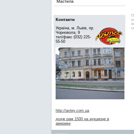
Мастила
П
Контакти
н
я
Україна, м. Львів, пр.
с
Чорновола, 9
тел/факс (032) 225-
55-50
http://avtey.com.ua
додж рам 1500 на аукционе в
америке