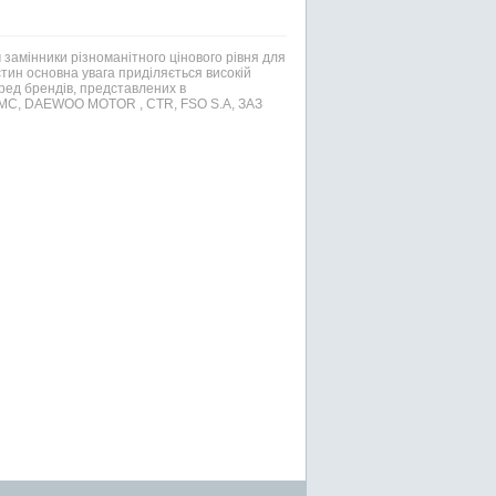
 замінники різноманітного цінового рівня для
ин основна увага приділяється високій
еред брендів, представлених в
 PMC, DAEWOO MOTOR , CTR, FSO S.A, ЗАЗ