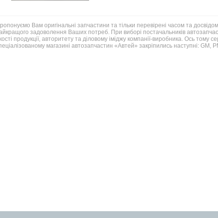
ропонуємо Вам оригінальні запчастини та тільки перевірені часом та досвідом
айкращого задоволення Ваших потреб. При виборі постачальників автозапчаст
кості продукції, авторитету та діловому іміджу компанії-виробника. Ось тому с
пеціалізованому магазині автозапчастин «Автей» закріпились наступні: GM,