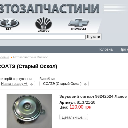
Головна
Про 
оловна
Автозапчастини Daewoo
СОАТЭ (Старый Оскол)
ритерій сортування
Виробник:
Назва товару +/-
СОАТЭ (Старый Оскол)
Звуковий сигнал 96242524 Ланос
Артикул:
81.3721-20
120,00 грн.
Ціна:
Детальніше...