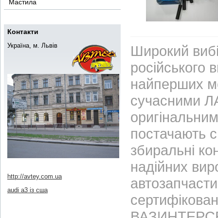
Мастила
Контакти
Україна, м. Львів
Широкий вибі
російського 
найперших м
сучасними ЛА
оригінальним
постачають с
збиральні ко
надійних вир
http://avtey.com.ua
автозапчасти
audi a3 із сша
сертифікован
ВАЗИНТЕРСЕР