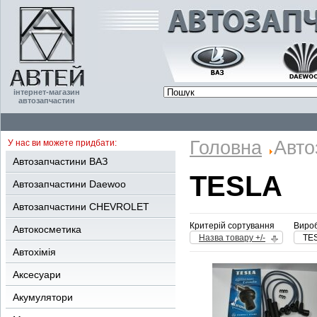
інтернет-магазин
автозапчастин
Головна
Авто
У нас ви можете придбати:
Автозапчастини ВАЗ
TESLA
Автозапчастини Daewoo
Автозапчастини CHEVROLET
Критерій сортування
Вироб
Автокосметика
Назва товару +/-
TE
Автохімія
Аксесуари
Акумулятори