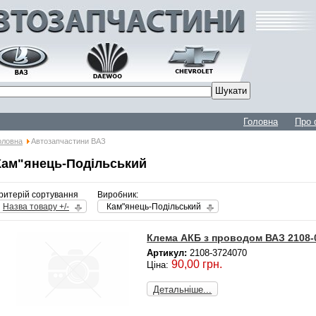
Головна
Про 
оловна
Автозапчастини ВАЗ
Кам"янець-Подільський
ритерій сортування
Виробник:
Назва товару +/-
Кам"янець-Подільський
Клема АКБ з проводом ВАЗ 2108-0
Артикул:
2108-3724070
90,00 грн.
Ціна:
Детальніше...