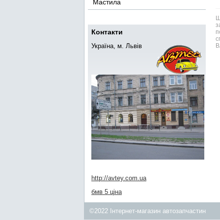
Мастила
Ш
з
Контакти
п
с
Україна, м. Львів
В
http://avtey.com.ua
бмв 5 ціна
©2022 Інтернет-магазин автозапчастин