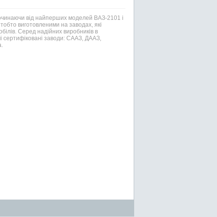
Починаючи від найперших моделей ВАЗ-2101 і
тобто виготовленими на заводах, які
білів. Серед надійних виробників в
і сертифіковані заводи: СААЗ, ДААЗ,
.