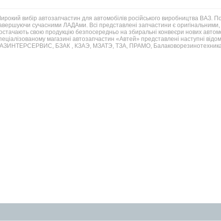
ирокий вибір автозапчастин для автомобілів російського виробництва ВАЗ. 
авершуючи сучасними ЛАДАми. Всі представлені запчастини є оригінальними, 
остачають свою продукцію безпосередньо на збиральні конвеєри нових автомо
пеціалізованому магазині автозапчастин «Автей» представлені наступні відом
АЗИНТЕРСЕРВИС, БЗАК , КЗАЭ, МЗАТЭ, ТЗА, ПРАМО, Балаковорезинотехника