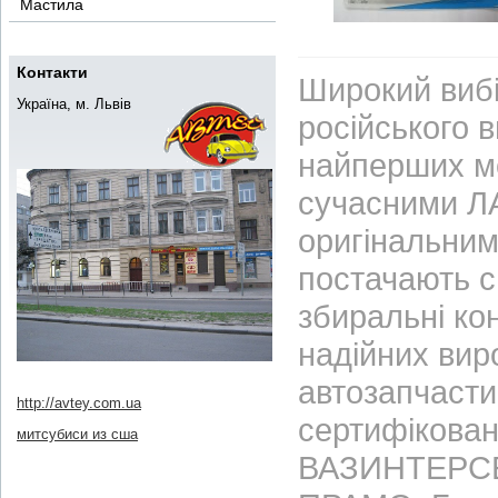
Мастила
Контакти
Широкий вибі
Україна, м. Львів
російського 
найперших м
сучасними ЛА
оригінальним
постачають с
збиральні ко
надійних вир
автозапчасти
http://avtey.com.ua
сертифікован
митсубиси из сша
ВАЗИНТЕРСЕР