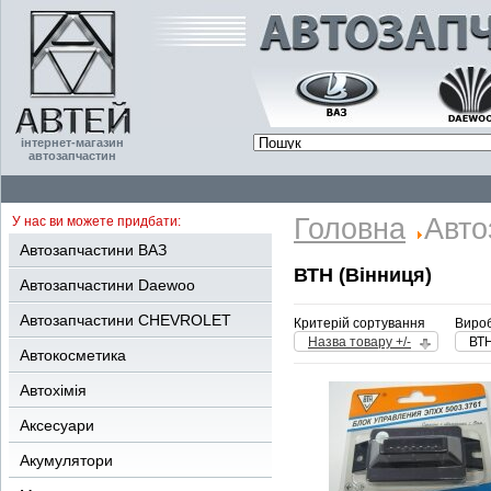
інтернет-магазин
автозапчастин
Головна
Авто
У нас ви можете придбати:
Автозапчастини ВАЗ
ВТН (Вінниця)
Автозапчастини Daewoo
Автозапчастини CHEVROLET
Критерій сортування
Вироб
Назва товару +/-
ВТН
Автокосметика
Автохімія
Аксесуари
Акумулятори