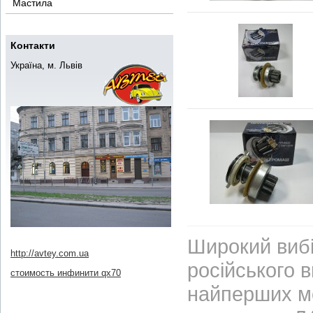
Мастила
Контакти
Україна, м. Львів
Широкий вибі
http://avtey.com.ua
російського 
стоимость инфинити qx70
найперших м