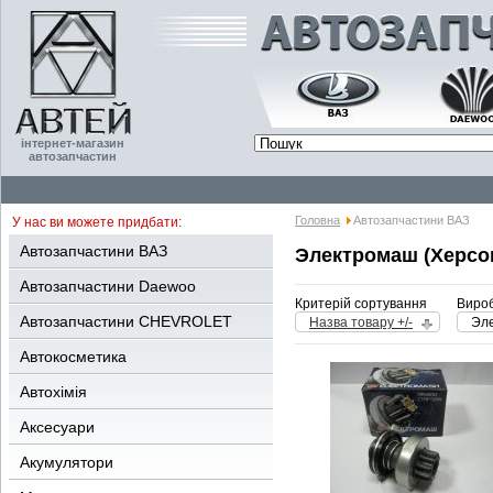
інтернет-магазин
автозапчастин
Головна
Автозапчастини ВАЗ
У нас ви можете придбати:
Автозапчастини ВАЗ
Электромаш (Херсо
Автозапчастини Daewoo
Критерій сортування
Вироб
Автозапчастини CHEVROLET
Назва товару +/-
Эле
Автокосметика
Автохімія
Аксесуари
Акумулятори