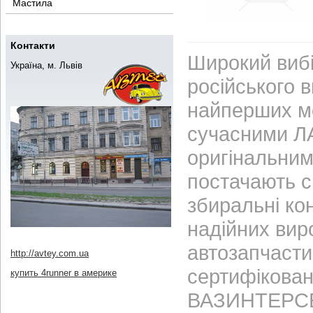
Мастила
Контакти
Широкий вибі
Україна, м. Львів
російського 
найперших м
сучасними ЛА
оригінальним
постачають с
збиральні ко
надійних вир
автозапчасти
http://avtey.com.ua
сертифікован
купить 4runner в америке
ВАЗИНТЕРСЕР