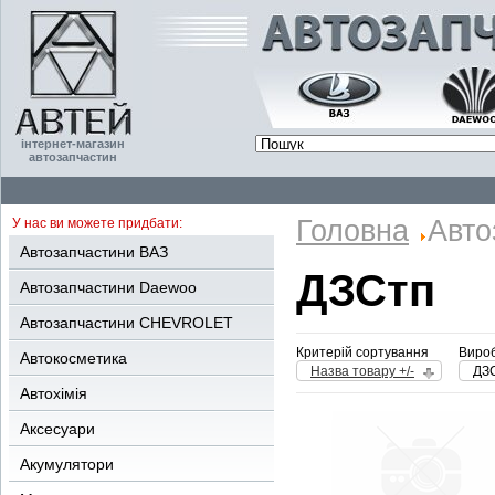
інтернет-магазин
автозапчастин
Головна
Авто
У нас ви можете придбати:
Автозапчастини ВАЗ
ДЗСтп
Автозапчастини Daewoo
Автозапчастини CHEVROLET
Критерій сортування
Вироб
Автокосметика
Назва товару +/-
ДЗ
Автохімія
Аксесуари
Акумулятори