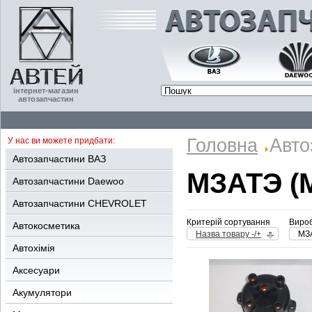
інтернет-магазин
автозапчастин
Головна
Авто
У нас ви можете придбати:
Автозапчастини ВАЗ
МЗАТЭ (
Автозапчастини Daewoo
Автозапчастини CHEVROLET
Критерій сортування
Вироб
Автокосметика
Назва товару -/+
МЗА
Автохімія
Аксесуари
Акумулятори