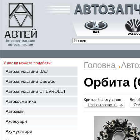
інтернет-магазин
автозапчастин
Головна
Авто
У нас ви можете придбати:
Автозапчастини ВАЗ
Орбита (
Автозапчастини Daewoo
Автозапчастини CHEVROLET
Критерій сортування
Вироб
Автокосметика
Назва товару -/+
Орб
Автохімія
Аксесуари
Акумулятори