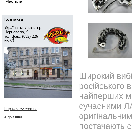
Мастила
Контакти
Україна, м. Львів, пр.
Чорновола, 9
тел/факс (032) 225-
55-50
Широкий вибі
російського 
найперших м
сучасними ЛА
http://avtey.com.ua
оригінальним
e golf ціна
постачають с