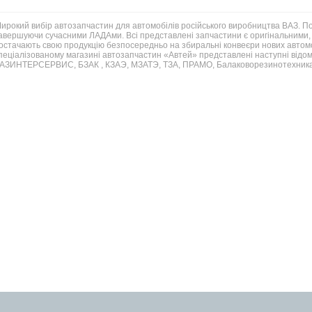
ирокий вибір автозапчастин для автомобілів російського виробництва ВАЗ. 
авершуючи сучасними ЛАДАми. Всі представлені запчастини є оригінальними, 
остачають свою продукцію безпосередньо на збиральні конвеєри нових автомо
пеціалізованому магазині автозапчастин «Автей» представлені наступні відом
АЗИНТЕРСЕРВИС, БЗАК , КЗАЭ, МЗАТЭ, ТЗА, ПРАМО, Балаковорезинотехника