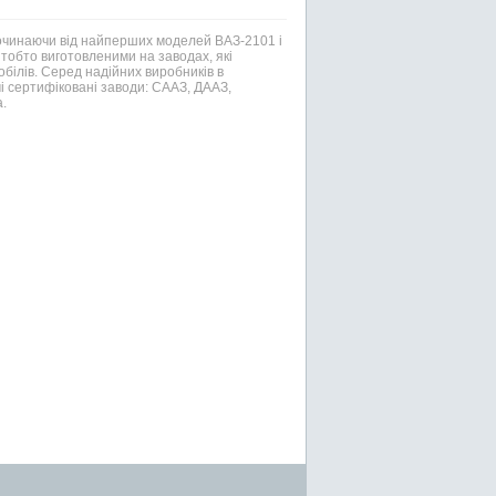
Починаючи від найперших моделей ВАЗ-2101 і
тобто виготовленими на заводах, які
білів. Серед надійних виробників в
і сертифіковані заводи: СААЗ, ДААЗ,
.