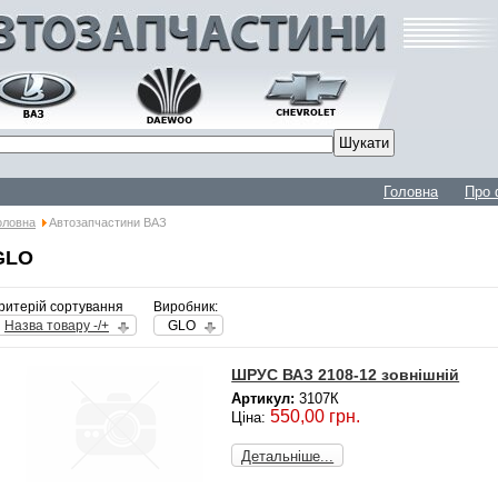
Головна
Про 
оловна
Автозапчастини ВАЗ
GLO
ритерій сортування
Виробник:
Назва товару -/+
GLO
ШРУС ВАЗ 2108-12 зовнішній
Артикул:
3107К
550,00 грн.
Ціна:
Детальніше...