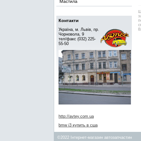
Мастила
Ш
з
Контакти
п
с
Україна, м. Львів, пр.
В
Чорновола, 9
тел/факс (032) 225-
55-50
http://avtey.com.ua
bmw i3 купить в сша
©2022 Інтернет-магазин автозапчастин