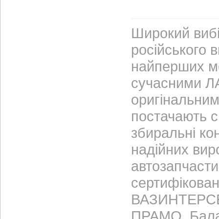
Широкий вибі
російського 
найперших м
сучасними ЛА
оригінальним
постачають с
збиральні ко
надійних вир
автозапчасти
сертифікован
ВАЗИНТЕРСЕР
ПРАМО, Бала