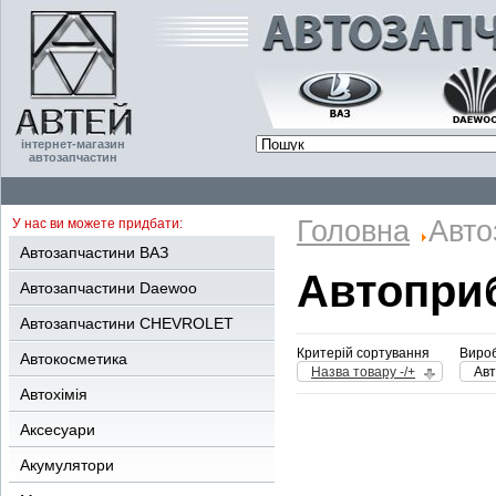
інтернет-магазин
автозапчастин
Головна
Авто
У нас ви можете придбати:
Автозапчастини ВАЗ
Автоприб
Автозапчастини Daewoo
Автозапчастини CHEVROLET
Критерій сортування
Вироб
Автокосметика
Назва товару -/+
Авт
Автохімія
Аксесуари
Акумулятори