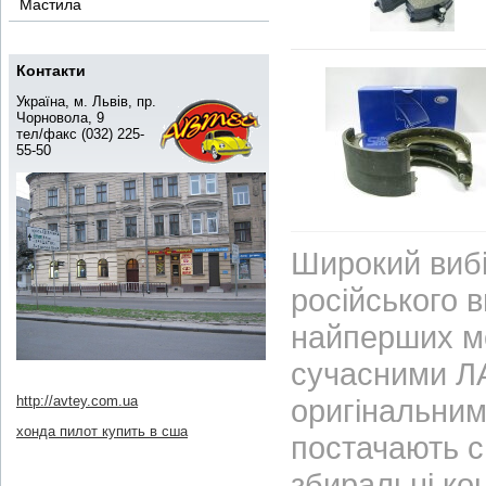
Мастила
Контакти
Україна, м. Львів, пр.
Чорновола, 9
тел/факс (032) 225-
55-50
Широкий вибі
російського 
найперших м
сучасними ЛА
http://avtey.com.ua
оригінальним
хонда пилот купить в сша
постачають с
збиральні ко