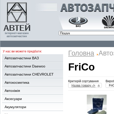
інтернет-магазин
автозапчастин
Головна
Авто
У нас ви можете придбати:
Автозапчастини ВАЗ
FriCo
Автозапчастини Daewoo
Автозапчастини CHEVROLET
Критерій сортування
Вироб
Автокосметика
Назва товару -/+
Fri
Автохімія
Аксесуари
Акумулятори