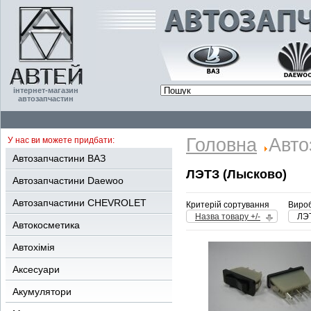
інтернет-магазин
автозапчастин
Головна
Авто
У нас ви можете придбати:
Автозапчастини ВАЗ
ЛЭТЗ (Лысково)
Автозапчастини Daewoo
Автозапчастини CHEVROLET
Критерій сортування
Вироб
Назва товару +/-
ЛЭТ
Автокосметика
Автохімія
Аксесуари
Акумулятори