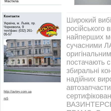
Мастила
Контакти
Широкий вибі
Україна, м. Львів, пр.
російського 
Чорновола, 9
тел/факс (032) 261-
05-57
найперших м
сучасними ЛА
оригінальним
постачають с
збиральні ко
надійних вир
автозапчасти
http://avtey.com.ua
сертифікован
rs5
ВАЗИНТЕРСЕР