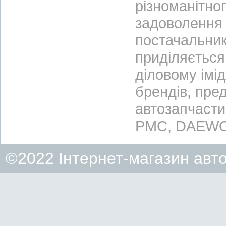
різноманітно
задоволення 
постачальник
приділяється 
діловому імі
брендів, пре
автозапчасти
PMC, DAEWO
©2022 Інтернет-магазин авт