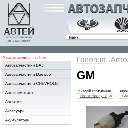
інтернет-магазин
автозапчастин
Головна
Авто
У нас ви можете придбати:
Автозапчастини ВАЗ
GM
Автозапчастини Daewoo
Автозапчастини CHEVROLET
Критерій сортування
Вироб
Автокосметика
Назва товару +/-
GM
Автохімія
Аксесуари
Акумулятори