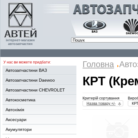
інтернет-магазин
автозапчастин
Головна
Авто
У нас ви можете придбати:
Автозапчастини ВАЗ
КРТ (Кре
Автозапчастини Daewoo
Автозапчастини CHEVROLET
Критерій сортування
Вироб
Автокосметика
Назва товару +/-
КРТ
Автохімія
Аксесуари
Акумулятори