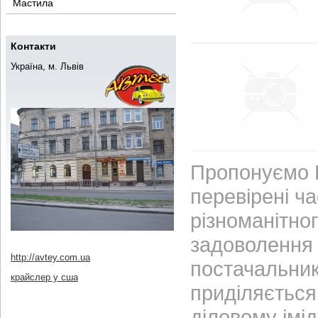
Мастила
Контакти
Україна, м. Львів
Пропонуємо В
перевірені ч
різноманітно
задоволення 
http://avtey.com.ua
постачальник
крайслер у сша
приділяється 
діловому імі