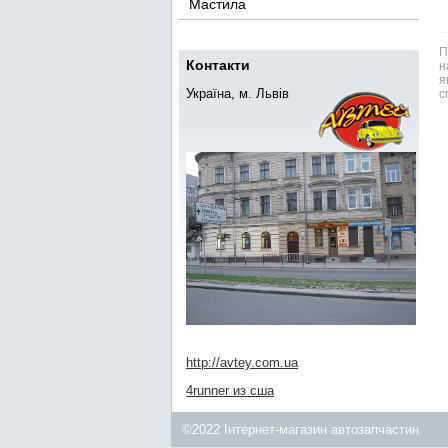
Мастила
П
Контакти
н
я
Україна, м. Львів
с
http://avtey.com.ua
4runner из сша
©2022 Інтернет-магазин автозапчастин