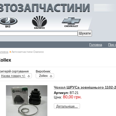
Головна
Про 
оловна
Автозапчастини Daewoo
ollex
ритерій сортування
Виробник:
Назва товару +/-
Zollex
Чохол ШРУСа зовнішнього 1102-2
Артикул:
BT-21
80,00 грн.
Ціна:
Детальніше...