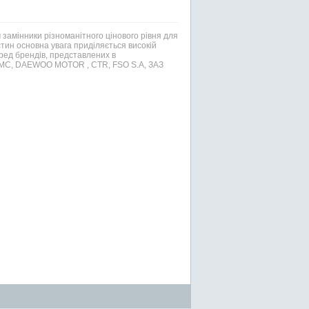
 замінники різноманітного цінового рівня для
ин основна увага приділяється високій
еред брендів, представлених в
 PMC, DAEWOO MOTOR , CTR, FSO S.A, ЗАЗ