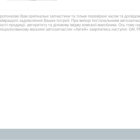
ропонуємо Вам оригінальні запчастини та тільки перевірені часом та досвідом
айкращого задоволення Ваших потреб. При виборі постачальників автозапчаст
кості продукції, авторитету та діловому іміджу компанії-виробника. Ось тому с
пеціалізованому магазині автозапчастин «Автей» закріпились наступні: GM,