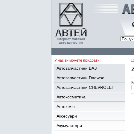
інтернет-магазин
автозапчастин
Г
У нас ви можете придбати:
Автозапчастини ВАЗ
Z
Автозапчастини Daewoo
К
Автозапчастини CHEVROLET
Автокосметика
Автохімія
Аксесуари
Акумулятори