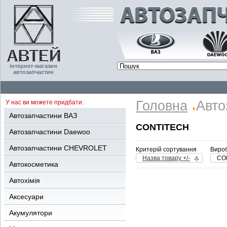
інтернет-магазин
автозапчастин
Головна
Авто
У нас ви можете придбати:
Автозапчастини ВАЗ
CONTITECH
Автозапчастини Daewoo
Автозапчастини CHEVROLET
Критерій сортування
Вироб
Назва товару +/-
CO
Автокосметика
Автохімія
Аксесуари
Акумулятори