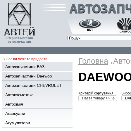
інтернет-магазин
автозапчастин
Головна
Авто
У нас ви можете придбати:
Автозапчастини ВАЗ
DAEWOO
Автозапчастини Daewoo
Автозапчастини CHEVROLET
Критерій сортування
Вироб
Автокосметика
Назва товару +/-
DA
Автохімія
Аксесуари
Акумулятори