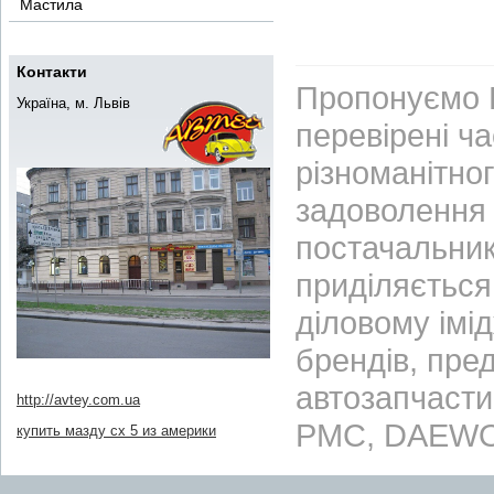
Мастила
Контакти
Пропонуємо В
Україна, м. Львів
перевірені ч
різноманітно
задоволення 
постачальник
приділяється 
діловому імі
брендів, пре
автозапчасти
http://avtey.com.ua
PMC, DAEWO
купить мазду сх 5 из америки