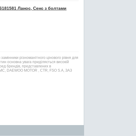
6181581 Ланос, Сенс з болтами
 замінники різноманітного цінового рівня для
ин основна увага приділяється високій
еред брендів, представлених в
 PMC, DAEWOO MOTOR , CTR, FSO S.A, ЗАЗ