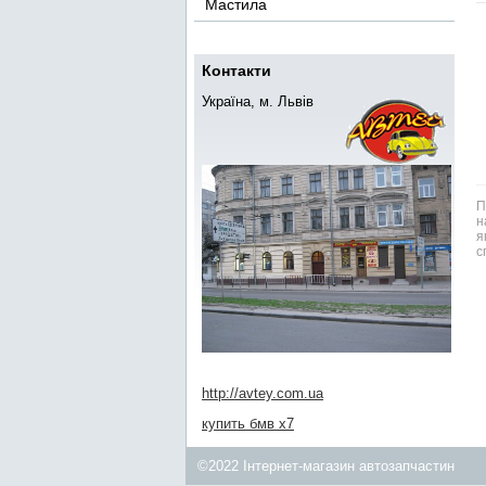
Мастила
Контакти
Україна, м. Львів
П
н
я
с
http://avtey.com.ua
купить бмв x7
©2022 Інтернет-магазин автозапчастин