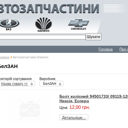
Головна
Про 
оловна
Автозапчастини Daewoo
БелЗАН
ритерій сортування
Виробник:
Назва товару +/-
БелЗАН
Болт колісний 94501733/ 09119-12
Нексія, Есперо
12,00 грн.
Ціна:
Детальніше...