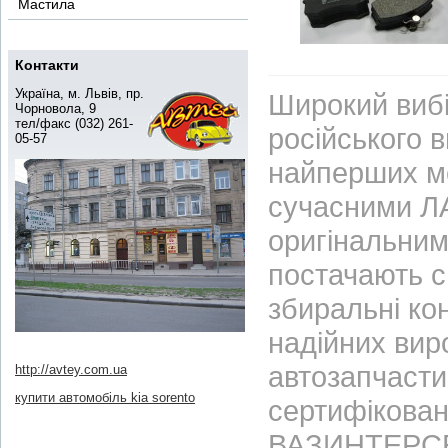
Мастила
Контакти
Україна, м. Львів, пр.
Широкий вибі
Чорновола, 9
тел/факс (032) 261-
російського 
05-57
найперших м
сучасними ЛА
оригінальним
постачають с
збиральні ко
надійних вир
автозапчасти
http://avtey.com.ua
купити автомобіль kia sorento
сертифікован
ВАЗИНТЕРСЕР