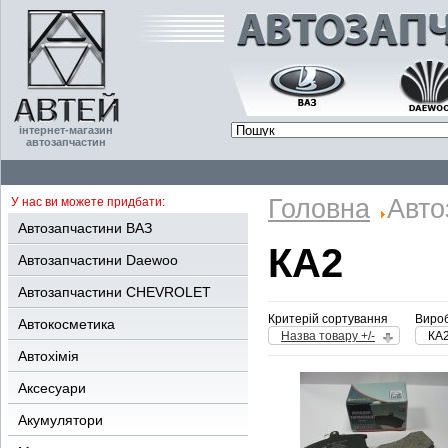
інтернет-магазин
автозапчастин
Головна
Авто
У нас ви можете придбати:
Автозапчастини ВАЗ
КА2
Автозапчастини Daewoo
Автозапчастини CHEVROLET
Критерій сортування
Вироб
Автокосметика
Назва товару +/-
КА
Автохімія
Аксесуари
Акумулятори