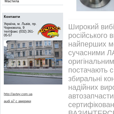
Мастила
Контакти
Україна, м. Львів, пр.
Широкий вибі
Чорновола, 9
тел/факс (032) 261-
російського 
05-57
найперших м
сучасними ЛА
оригінальним
постачають с
збиральні ко
надійних вир
автозапчасти
http://avtey.com.ua
audi a7 с америки
сертифікован
ВАЗИНТЕРСЕР