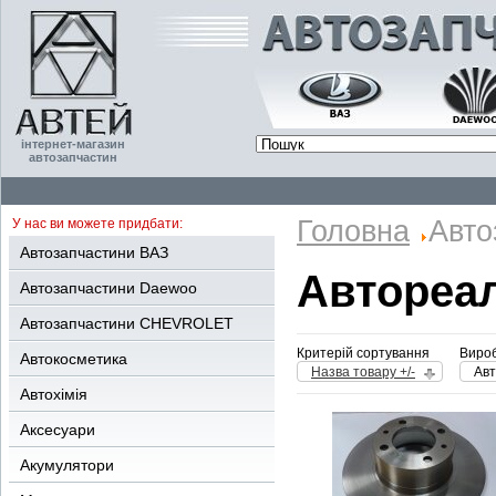
інтернет-магазин
автозапчастин
Головна
Авто
У нас ви можете придбати:
Автозапчастини ВАЗ
Автореа
Автозапчастини Daewoo
Автозапчастини CHEVROLET
Критерій сортування
Вироб
Автокосметика
Назва товару +/-
Ав
Автохімія
Аксесуари
Акумулятори