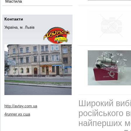
Мастила
Контакти
Україна, м. Львів
Широкий вибі
http://avtey.com.ua
російського 
4runner из сша
найперших м