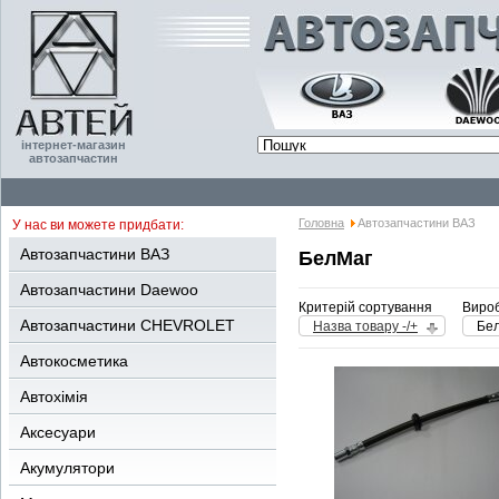
інтернет-магазин
автозапчастин
Головна
Автозапчастини ВАЗ
У нас ви можете придбати:
Автозапчастини ВАЗ
БелМаг
Автозапчастини Daewoo
Критерій сортування
Вироб
Автозапчастини CHEVROLET
Назва товару -/+
Бе
Автокосметика
Автохімія
Аксесуари
Акумулятори