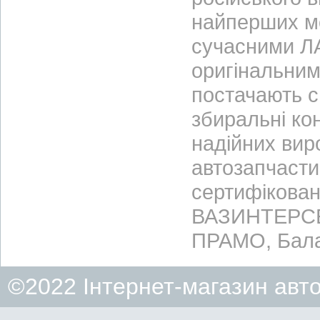
найперших м
сучасними ЛА
оригінальним
постачають с
збиральні ко
надійних вир
автозапчасти
сертифікован
ВАЗИНТЕРСЕР
ПРАМО, Бала
©2022 Інтернет-магазин авт