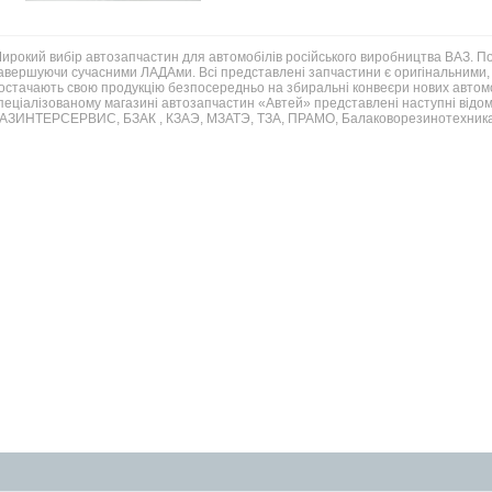
ирокий вибір автозапчастин для автомобілів російського виробництва ВАЗ. 
авершуючи сучасними ЛАДАми. Всі представлені запчастини є оригінальними, 
остачають свою продукцію безпосередньо на збиральні конвеєри нових автомо
пеціалізованому магазині автозапчастин «Автей» представлені наступні відом
АЗИНТЕРСЕРВИС, БЗАК , КЗАЭ, МЗАТЭ, ТЗА, ПРАМО, Балаковорезинотехника