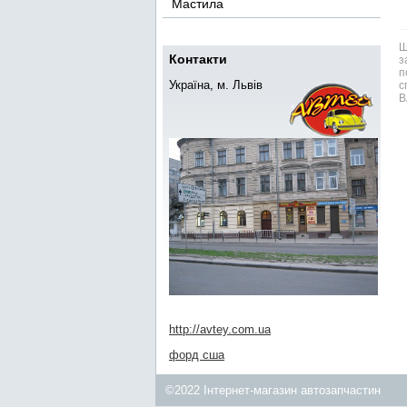
Мастила
Ш
Контакти
з
п
Україна, м. Львів
с
В
http://avtey.com.ua
форд сша
©2022 Інтернет-магазин автозапчастин