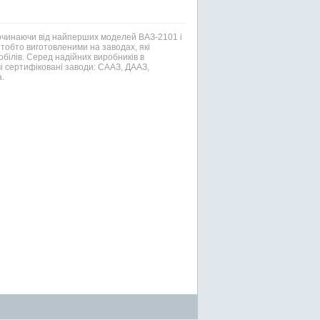
Починаючи від найперших моделей ВАЗ-2101 і
тобто виготовленими на заводах, які
білів. Серед надійних виробників в
і сертифіковані заводи: СААЗ, ДААЗ,
.