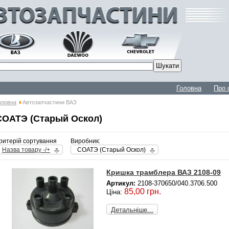
Головна
Про 
оловна
Автозапчастини ВАЗ
СОАТЭ (Старый Оскол)
ритерій сортування
Виробник:
Назва товару -/+
СОАТЭ (Старый Оскол)
Кришка трамблера ВАЗ 2108-09
Артикул:
2108-370650/040.3706.500
85,00 грн.
Ціна:
Детальніше...