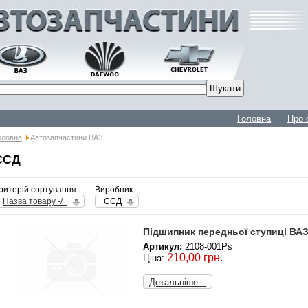
Головна
Про 
оловна
Автозапчастини ВАЗ
ССД
ритерій сортування
Виробник:
Назва товару -/+
ССД
Підшипник передньої ступиці ВАЗ 
Артикул:
2108-001Ps
210,00 грн.
Ціна:
Детальніше...