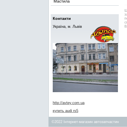
Мастила
Ш
з
Контакти
п
с
Україна, м. Львів
В
http://avtey.com.ua
купить audi rs5
©2022 Інтернет-магазин автозапчастин