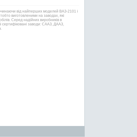
Починаючи від найперших моделей ВАЗ-2101 і
тобто виготовленими на заводах, які
білів. Серед надійних виробників в
і сертифіковані заводи: СААЗ, ДААЗ,
.