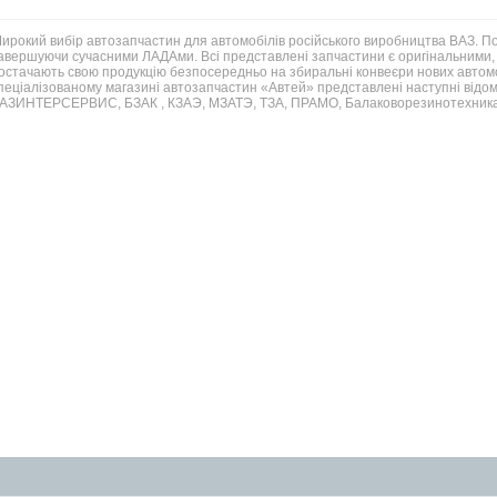
ирокий вибір автозапчастин для автомобілів російського виробництва ВАЗ. 
авершуючи сучасними ЛАДАми. Всі представлені запчастини є оригінальними, 
остачають свою продукцію безпосередньо на збиральні конвеєри нових автомо
пеціалізованому магазині автозапчастин «Автей» представлені наступні відом
АЗИНТЕРСЕРВИС, БЗАК , КЗАЭ, МЗАТЭ, ТЗА, ПРАМО, Балаковорезинотехника