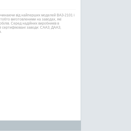
Починаючи від найперших моделей ВАЗ-2101 і
тобто виготовленими на заводах, які
білів. Серед надійних виробників в
і сертифіковані заводи: СААЗ, ДААЗ,
.