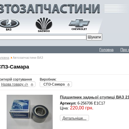
Головна
Про 
оловна
Автозапчастини ВАЗ
СПЗ-Самара
ритерій сортування
Виробник:
Назва товару -/+
СПЗ-Самара
Підшипник задньої ступиці ВАЗ 210
Артикул:
6-256706 Е1С17
220,00 грн.
Ціна:
Детальніше...