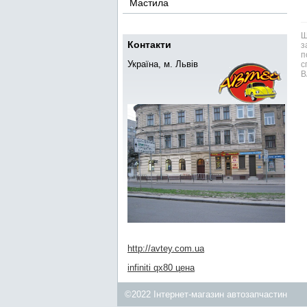
Мастила
Ш
Контакти
з
п
Україна, м. Львів
с
В
http://avtey.com.ua
infiniti qx80 цена
©2022 Інтернет-магазин автозапчастин