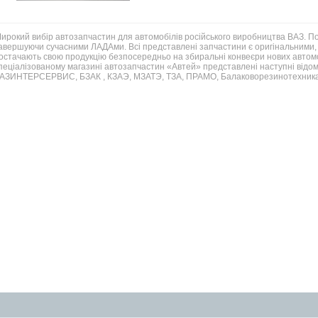
ирокий вибір автозапчастин для автомобілів російського виробництва ВАЗ. 
авершуючи сучасними ЛАДАми. Всі представлені запчастини є оригінальними, 
остачають свою продукцію безпосередньо на збиральні конвеєри нових автомо
пеціалізованому магазині автозапчастин «Автей» представлені наступні відом
АЗИНТЕРСЕРВИС, БЗАК , КЗАЭ, МЗАТЭ, ТЗА, ПРАМО, Балаковорезинотехника