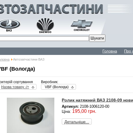
Головна
Про 
оловна
Автозапчастини ВАЗ
VBF (Вологда)
ритерій сортування
Виробник:
Назва товару -/+
VBF (Вологда)
Ролик натяжний ВАЗ 2108-09 нови
Артикул:
2108-1006120-00
195,00 грн.
Ціна:
Детальніше...