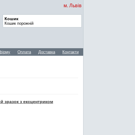
м. Львів
Кошик
Кошик порожній
фірму
Оплата
Доставка
Контакти
й зразок з ексцентриком