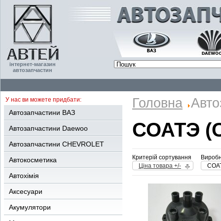
інтернет-магазин
автозапчастин
Головна
Авто
У нас ви можете придбати:
Автозапчастини ВАЗ
СОАТЭ (
Автозапчастини Daewoo
Автозапчастини CHEVROLET
Критерій сортування
Виробн
Автокосметика
Ціна товара +/-
СОАТ
Автохімія
Аксесуари
Акумулятори