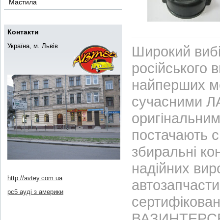
Мастила
Контакти
Україна, м. Львів
Широкий вибі
російського 
найперших м
сучасними ЛА
оригінальним
постачають с
збиральні ко
надійних вир
http://avtey.com.ua
автозапчасти
рс5 ауді з америки
сертифікован
ВАЗИНТЕРСЕР