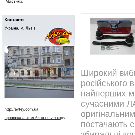
Мастила
Контакти
Україна, м. Львів
Широкий вибі
російського 
найперших м
сучасними ЛА
http://avtey.com.ua
оригінальним
проверка автомобиля по vin коду
постачають с
збиральні ко