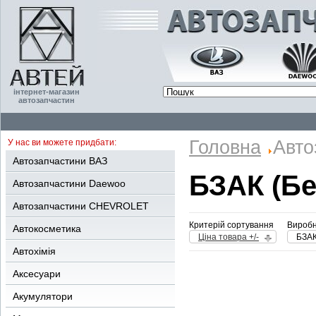
інтернет-магазин
автозапчастин
Головна
Авто
У нас ви можете придбати:
Автозапчастини ВАЗ
БЗАК (Бе
Автозапчастини Daewoo
Автозапчастини CHEVROLET
Критерій сортування
Виробн
Автокосметика
Ціна товара +/-
БЗАК
Автохімія
Аксесуари
Акумулятори