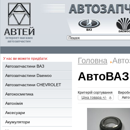
інтернет-магазин
автозапчастин
Головна
Авто
У нас ви можете придбати:
Автозапчастини ВАЗ
АвтоВАЗ
Автозапчастини Daewoo
Автозапчастини CHEVROLET
Критерій сортування
Виробн
Автокосметика
Ціна товара +/-
Авт
Автохімія
Аксесуари
Акумулятори