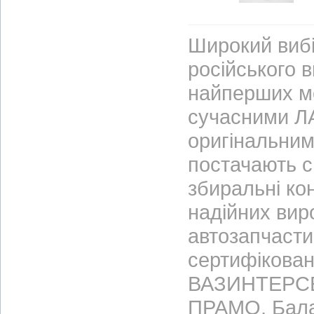
Широкий вибі
російського 
найперших м
сучасними ЛА
оригінальним
постачають с
збиральні ко
надійних вир
автозапчасти
сертифікован
ВАЗИНТЕРСЕР
ПРАМО, Бала