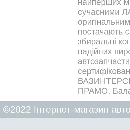
найперших м
сучасними ЛА
оригінальним
постачають с
збиральні ко
надійних вир
автозапчасти
сертифікован
ВАЗИНТЕРСЕР
ПРАМО, Бала
©2022 Інтернет-магазин авт