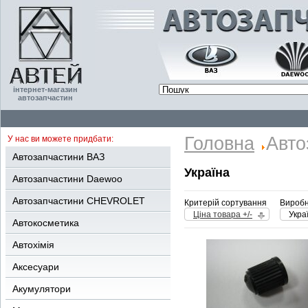
інтернет-магазин
автозапчастин
Головна
Авто
У нас ви можете придбати:
Автозапчастини ВАЗ
Україна
Автозапчастини Daewoo
Автозапчастини CHEVROLET
Критерій сортування
Виробн
Ціна товара +/-
Укра
Автокосметика
Автохімія
Аксесуари
Акумулятори